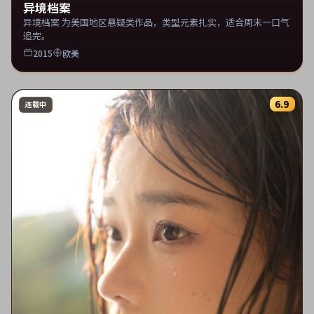
异境档案
异境档案 为美国地区悬疑类作品，类型元素扎实，适合周末一口气
追完。
2015
欧美
6.9
连载中