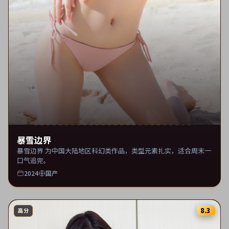
暴雪边界
暴雪边界 为中国大陆地区科幻类作品，类型元素扎实，适合周末一
口气追完。
2024
国产
8.3
高分