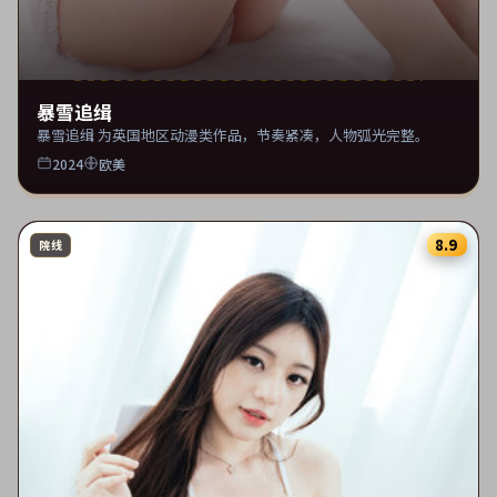
暴雪追缉
暴雪追缉 为英国地区动漫类作品，节奏紧凑，人物弧光完整。
2024
欧美
8.9
院线