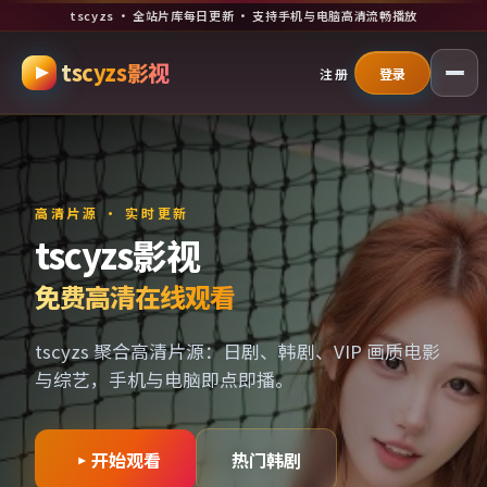
tscyzs · 全站片库每日更新 · 支持手机与电脑高清流畅播放
跳过导航，进入正文
tscyzs影视
注册
登录
高清片源 · 实时更新
tscyzs影视
免费高清在线观看
tscyzs 聚合高清片源：日剧、韩剧、VIP 画质电影
与综艺，手机与电脑即点即播。
开始观看
热门韩剧