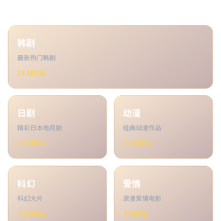
韩剧
最新热门韩剧
15
部作品
日剧
动漫
精彩日本电视剧
经典动漫作品
13
部作品
34
部作品
科幻
爱情
科幻大片
浪漫爱情电影
10
部作品
4
部作品