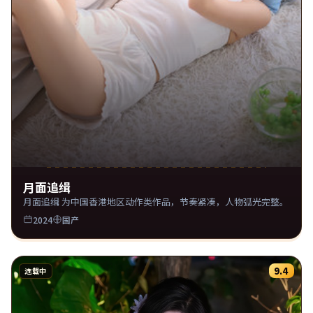
月面追缉
月面追缉 为中国香港地区动作类作品，节奏紧凑，人物弧光完整。
2024
国产
9.4
连载中