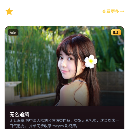
精选推荐
查看更多
→
9.5
杜比
无名追缉
无名追缉 为中国大陆地区惊悚类作品，类型元素扎实，适合周末一
口气追完。 片单同步收录 tscyzs 影视库。