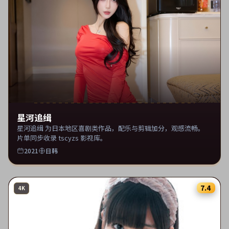
星河追缉
星河追缉 为日本地区喜剧类作品，配乐与剪辑加分，观感流畅。
片单同步收录 tscyzs 影视库。
2021
日韩
7.4
4K