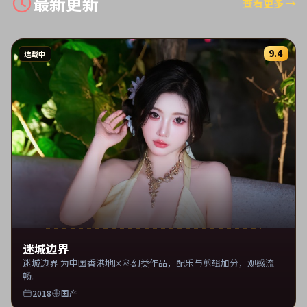
最新更新
查看更多
→
9.4
连载中
迷城边界
迷城边界 为中国香港地区科幻类作品，配乐与剪辑加分，观感流
畅。
2018
国产