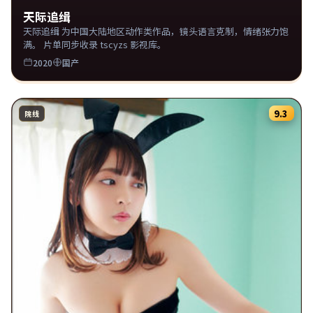
天际追缉
天际追缉 为中国大陆地区动作类作品，镜头语言克制，情绪张力饱
满。 片单同步收录 tscyzs 影视库。
2020
国产
9.3
院线